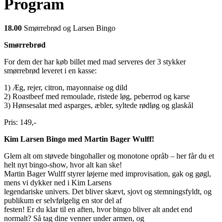
Program
18.00
Smørrebrød og Larsen Bingo
Smørrebrød
For dem der har køb billet med mad serveres der 3 stykker
smørrebrød leveret i en kasse:
1) Æg, rejer, citron, mayonnaise og dild
2) Roastbeef med remoulade, ristede løg, peberrod og karse
3) Hønsesalat med asparges, æbler, syltede rødløg og glaskål
Pris: 149,-
Kim Larsen Bingo med Martin Bager Wulff!
Glem alt om støvede bingohaller og monotone opråb – her får du et
helt nyt bingo-show, hvor alt kan ske!
Martin Bager Wulff styrer løjerne med improvisation, gak og gøgl,
mens vi dykker ned i Kim Larsens
legendariske univers. Det bliver skævt, sjovt og stemningsfyldt, og
publikum er selvfølgelig en stor del af
festen! Er du klar til en aften, hvor bingo bliver alt andet end
normalt? Så tag dine venner under armen, og