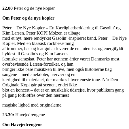
22.00
Peter og de nye kopier
Om Peter og de nye kopier
Peter + De Nye Kopier – En Kærlighedserklæring til Gasolin’ og
Kim Larsen. Peter KOPI Molzen er tilbage
med et nyt, mere rendyrket Gasolin’-inspireret band, Peter + De Nye
Kopier. Med en klassisk rockbesætning
af trommer, bas og leadguitar leverer de en autentisk og energifyldt
hyldest til Gasolin’s og Kim Larsens
ikoniske sangskat. Peter har gennem årtier været Danmarks mest
overbevisende Larsen-fortolker, og han
bringer ikke bare musikken til live, men også historierne bag
sangene – med anekdoter, nærvær og en
kærlighed til materialet, der mærkes i hver eneste tone. Når Den
Originale Kopi går på scenen, er det ikke
blot en koncert – det er en musikalsk tidsrejse, hvor publikum gang
på gang forbløffes over den nærmest
magiske lighed med originalerne.
23.30:
Havejedrengene
Om Havejedrengene