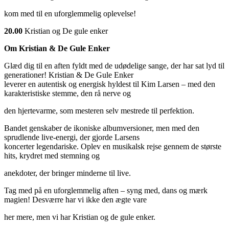
kom med til en uforglemmelig oplevelse!
20.00
Kristian og De gule enker
Om Kristian & De Gule Enker
Glæd dig til en aften fyldt med de udødelige sange, der har sat lyd til
generationer! Kristian & De Gule Enker
leverer en autentisk og energisk hyldest til Kim Larsen – med den
karakteristiske stemme, den rå nerve og
den hjertevarme, som mesteren selv mestrede til perfektion.
Bandet genskaber de ikoniske albumversioner, men med den
sprudlende live-energi, der gjorde Larsens
koncerter legendariske. Oplev en musikalsk rejse gennem de største
hits, krydret med stemning og
anekdoter, der bringer minderne til live.
Tag med på en uforglemmelig aften – syng med, dans og mærk
magien! Desværre har vi ikke den ægte vare
her mere, men vi har Kristian og de gule enker.